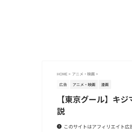
HOME
>
アニメ・映画
>
広告
アニメ・映画
漫画
【東京グール】キジ
説
このサイトはアフィリエイト広