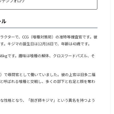
ッテンフォロウ
ール
ラクターで、CCG（喰種対策局）の准特等捜査官です。彼
。キジマの誕生日は12月16日で、年齢は43歳です。
は66kgです。趣味は喰種の解体、クロスワードパズル、そ
）で尋問官として働いていました。彼の上官は旧多二福
と呼ばれる喰種と交戦し、多くの部下と右足と顔を奪わ
な性格となり、「削ぎ師キジマ」という異名を持つよう