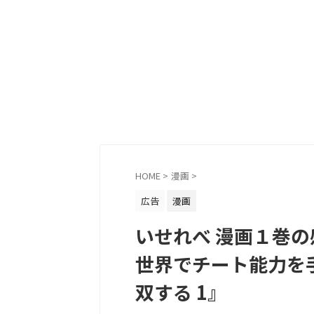
HOME
>
漫画
>
広告
漫画
いせれべ 漫画１巻
世界でチート能力を
双する 1』