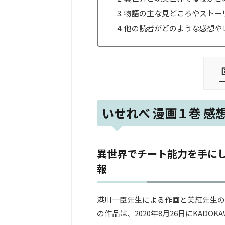
物語の主な見どころやストー
他の読者がどのような感想や
いせれべ 漫画１巻 感
異世界でチート能力を手にし
報
港川一臣先生による作画と美紅先生の
の作品は、2020年8月26日にKADO