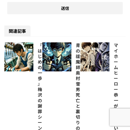
関連記事
『
青
マ
は
の
イ
じ
祓
ホ
め
魔
ー
の
師
ム
一
奥
ヒ
歩
村
ー
』
雪
ロ
梅
男
ー
沢
死
恭
の
亡
一
謝
と
が
罪
裏
か
シ
切
っ
ー
り
こ
ン
の
い