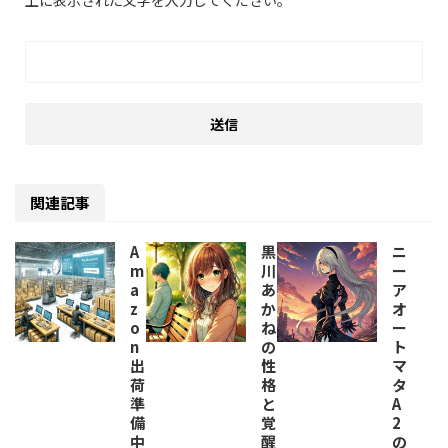
上に表示された文字を入力してください。
関連記事
A
黒
ニ
m
川
ー
a
あ
ア
z
か
オ
o
ね
ー
n
の
ト
出
性
マ
荷
格
タ
準
と
A
備
覚
2
中
醒
の