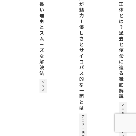
長
が
正
い
魅
体
理
力
と
由
！
は
と
優
？
ス
し
過
ム
さ
去
ー
と
と
ズ
サ
使
な
イ
命
解
コ
に
決
パ
迫
法
ス
る
的
徹
グ
な
底
ッ
一
解
ズ
面
説
と
ア
は
ニ
メ
ア
・
ニ
映
メ
画
・
グ
映
ッ