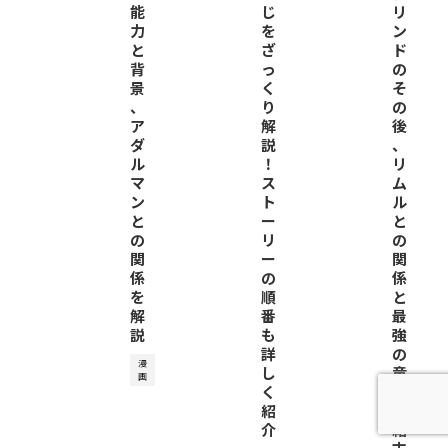
能
じ
リ
力
を
ン
と
ざ
ド
背
っ
の
景
く
そ
、
り
の
ア
解
後
ダ
説
、
ル
！
リ
マ
ス
ム
ン
ト
ル
と
ー
と
の
リ
の
関
ー
関
係
の
係
を
順
と
解
番
最
説
も
強
詳
の
漫
し
竜
画
く
種
紹
の
介
結