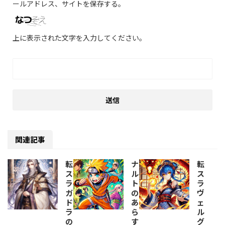
ールアドレス、サイトを保存する。
上に表示された文字を入力してください。
関連記事
転
ナ
転
ス
ル
ス
ラ
ト
ラ
ガ
の
ヴ
ド
あ
ェ
ラ
ら
ル
の
す
グ