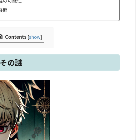
醒の可能性
展開
Contents
[
show
]
とその謎