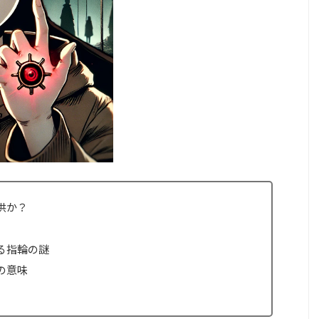
供か？
る指輪の謎
の意味