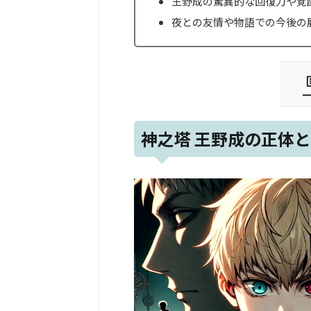
王野成の驚異的な回復力や覚
夜との友情や物語での今後の
神之塔 王野成の正体