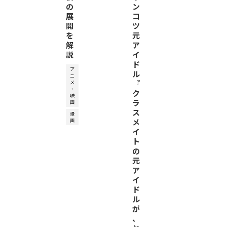
の
ン
展
コ
開
ツ
を
元
解
ア
説
イ
ド
ア
ル
ニ
『
メ
・
ク
映
ラ
画
ス
漫
画
メ
イ
ト
の
元
ア
イ
ド
ル
が
、