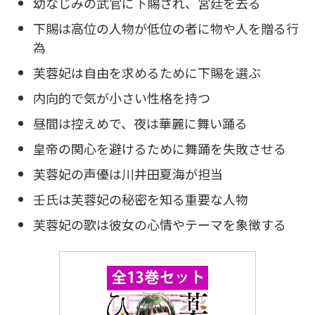
幼なじみの武官に下賜され、宮廷を去る
下賜は高位の人物が低位の者に物や人を贈る行
為
芙蓉妃は自由を求めるために下賜を選ぶ
内向的で気が小さい性格を持つ
昼間は控えめで、夜は華麗に舞い踊る
皇帝の関心を避けるために舞踊を失敗させる
芙蓉妃の声優は川井田夏海が担当
壬氏は芙蓉妃の秘密を知る重要な人物
芙蓉妃の歌は彼女の心情やテーマを象徴する