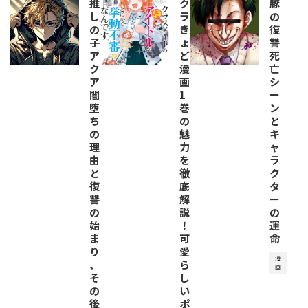
推
ク
豚
し
ラ
の
の
き
復
子
ょ
讐
ア
ど
死
ク
漫
亡
ア
画
シ
闇
1
ー
堕
巻
ン
ち
の
と
の
魅
キ
理
力
ャ
由
を
ラ
と
徹
ク
復
底
タ
讐
解
ー
の
説
の
始
！
運
ま
可
命
り
愛
漫
、
ら
画
そ
し
の
い
後
ポ