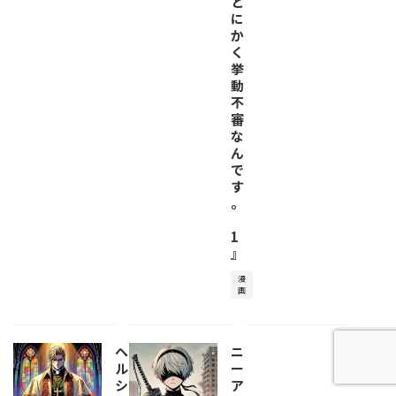
と
に
か
く
挙
動
不
審
な
ん
で
す
。
1
』
漫
画
ヘ
ニ
ル
ー
シ
ア